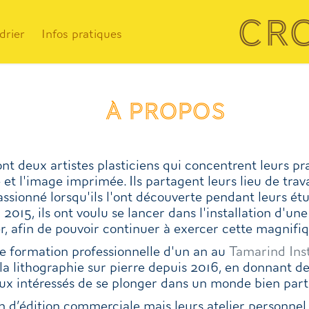
Cr
drier
Infos pratiques
à propos
nt deux artistes plasticiens qui concentrent leurs pr
e et l'image imprimée. Ils partagent leurs lieu de travai
passionné lorsqu'ils l'ont découverte pendant leurs é
n 2015, ils ont voulu se lancer dans l'installation d'un
er, afin de pouvoir continuer à exercer cette magnif
ne formation professionnelle d'un an au
Tamarind Ins
la lithographie sur pierre dep
uis 2016, en donnant de
ux intéressés de se plonger dans un
monde bien parti
on d’édition commerciale mais leurs atelier personnel 