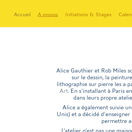
Accueil
A propos
Initiations & Stages
Calen
Alice Gauthier et Rob Miles so
sur le dessin, la peintur
lithographie sur pierre les a 
Art
. En s'installant à Paris e
dans leurs propre ateli
Alice a également suivie u
Unis) et a décidé d'enseigner 
permettre a
L’atelier n’est pas une mais